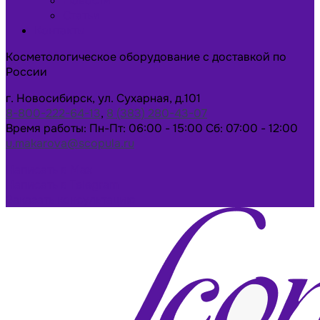
Новости
Статьи
Контакты
Косметологическое оборудование с доставкой по
России
г. Новосибирск, ул. Сухарная, д.101
8-800-222-64-13
,
8 (383) 280-43-07
Время работы: Пн-Пт: 06:00 - 15:00 Сб: 07:00 - 12:00
u.makarova@scopula.ru
Написать в Max
Написать в Telegram
Заказать консультацию