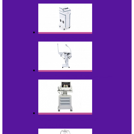
НОВИНКИ
Аппараты для пилинга
Аппараты для проблемной кожи
Аппараты cмас - лифтинга HIFU /
Липосоник